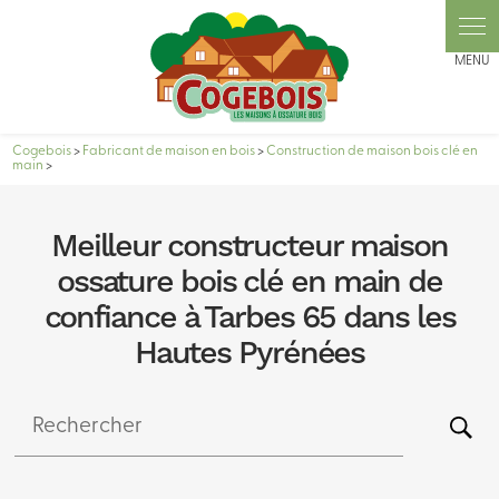
Panneau de gestion des cookies
Cogebois
>
Fabricant de maison en bois
>
Construction de maison bois clé en
main
>
Meilleur constructeur maison
ossature bois clé en main de
confiance à Tarbes 65 dans les
Hautes Pyrénées
Rechercher