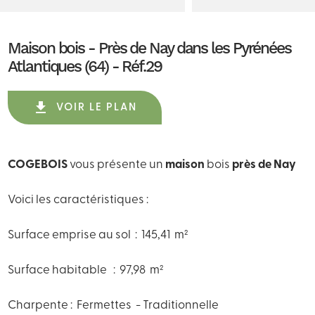
Maison bois - Près de Nay dans les Pyrénées
Atlantiques (64) - Réf.29
get_app
VOIR LE PLAN
COGEBOIS
vous présente un
maison
bois
près de Nay
Voici les caractéristiques :
Surface emprise au sol : 145,41 m²
Surface habitable : 97,98 m²
Charpente : Fermettes - Traditionnelle