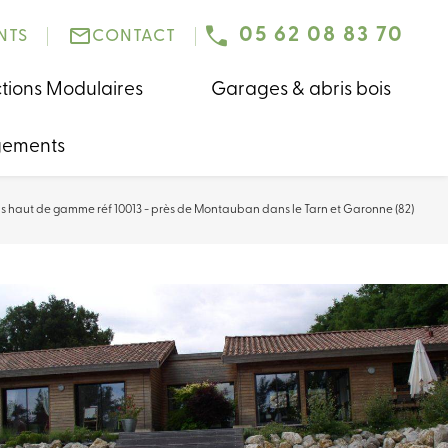
mail_outline
05 62 08 83 70
NTS
CONTACT
tions Modulaires
Garages & abris bois
agements
s haut de gamme réf 10013 - près de Montauban dans le Tarn et Garonne (82)