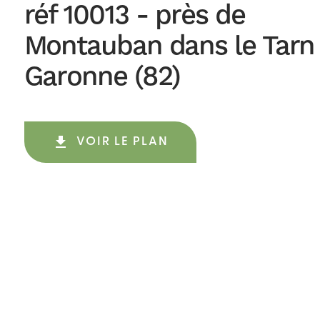
réf 10013 - près de
Montauban dans le Tarn
Garonne (82)
get_app
VOIR LE PLAN